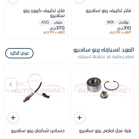
فلتر تكييف رينو سانديرو
فلتر تكييف كربون رينو
سانديرو
بولندى
WIX
صينى
ASG
370
310
ج.م
ج.م
أغلى بـ 30 ج.م
أغلى بـ 90 ج.م
المزيد لسيارتك رينو سانديرو
‹
عرض الكل
قطع إضافية قد تحتاجها لسيارتك
بلية عجل امامي رينو سانديرو
حساس شكمان رينو سانديرو