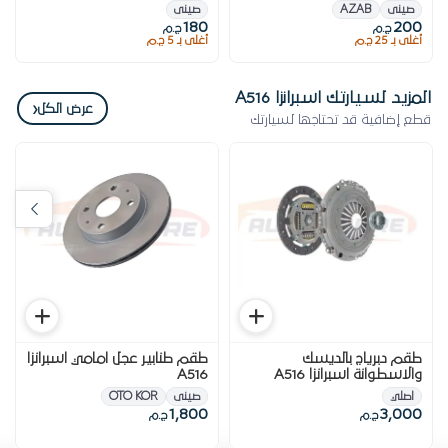
صينى
AZAB
صينى
180
200
ج.م
ج.م
أغلى بـ 25 ج.م
أغلى بـ 5 ج.م
المزيد لسيارتك اسبرانزا A516
‹
عرض الكل
قطع إضافية قد تحتاجها لسيارتك
طقم دبرياج بالديسك
طقم طنابير عجل امامي اسبرانزا
والاسطوانة اسبرانزا A516
A516
اصلي
صينى
OTO KOR
1,800
3,000
ج.م
ج.م