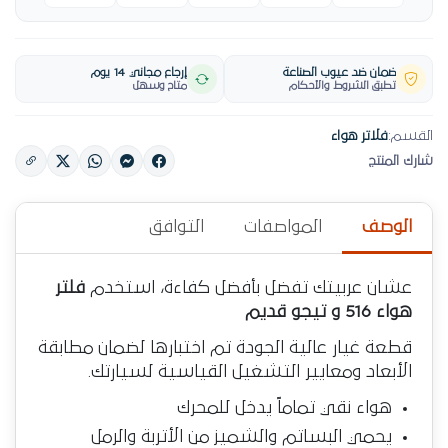
ضمان ضد عيوب الصناعة
إرجاع مجاني 14 يوم
تطبق الشروط والأحكام
متاح وسهل
القسم:
فلاتر هواء
شارك المنتج
الوصف
المواصفات
التوافق
عشان عربيتك تفضل بأفضل كفاءة، استخدم
فلتر
هواء 516 و تيجو قديم
قطعة غيار عالية الجودة تم اختبارها لضمان مطابقة
الأبعاد ومعايير التشغيل القياسية لسيارتك.
هواء نقي تماماً يدخل للمحرك
يحمي البساتم والشميز من الأتربة والرمل