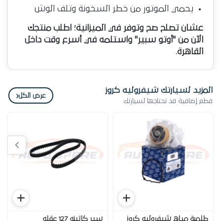
يحمي الموتور من خطر السخونة وتلف الوش
عشان تصلح صح وتوفر في الميزانية؛ اطلب منتجك
الآن من "أوتو سبير" واستلمه في أسرع وقت داخل
القاهرة.
المزيد لسيارتك شيفروليه كروز
‹
عرض الكل
قطع إضافية قد تحتاجها لسيارتك
طلمبة مياه شيفروليه كروز
سير كاتينه 127 عقله