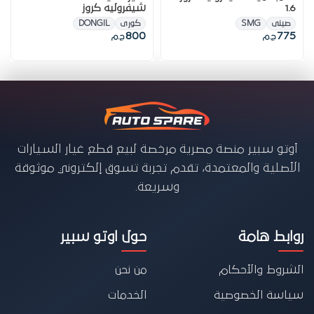
1.6
شيفروليه كروز
صينى
SMG
كورى
DONGIL
800
775
ج.م
ج.م
أوتو سبير منصة مصرية مرخصة لبيع قطع غيار السيارات
الأصلية والمعتمدة، تقدم تجربة تسوق إلكتروني موثوقة
وسريعة.
روابط هامة
حول اوتو سبير
الشروط والأحكام
من نحن
سياسة الخصوصية
الخدمات