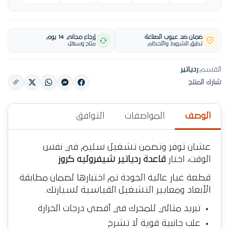
ضمان ضد عيوب الصناعة
إرجاع مجاني 14 يوم
تطبق الشروط والأحكام
متاح وسهل
القسم:
ردياتير
شارك المنتج
الوصف
المواصفات
التوافق
عشان توفر وتضمن تشغيل سليم في نفس
الوقت، اختار
قاعدة ردياتير شيفروليه كروز
قطعة غيار عالية الجودة تم اختبارها لضمان مطابقة
الأبعاد ومعايير التشغيل القياسية لسيارتك.
تبريد مثالي للمحرك في أقصى درجات الحرارة
علب جانبية قوية لا تشرخ