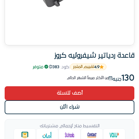
قاعدة ردياتير شيفروليه كروز
الطلب في ازدياد
4.9
|
كود:
D383
|
متوفر
تقييم المتجر
من الأكثر طلباً الأسبوع ده
130
من الأكثر مبيعاً الشهر الحالي
جنيه
18 طلب مؤخراً
أضف للسلة
منتج رائج حالياً
الكمية بتقل مع الطلب المتزايد
شراء الآن
الطلب في ازدياد
التقسيط متاح لإجمالي مشترياتك