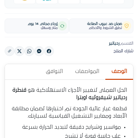
ضمان ضد عيوب الصناعة
إرجاع مجاني 14 يوم
تطبق الشروط والأحكام
متاح وسهل
القسم:
ردياتير
شارك المنتج
الوصف
المواصفات
التوافق
الحل العملي لتغيير الأجزاء الاستهلاكية هو
قنطرة
ردياتير شيفروليه اوبترا
قطعة غيار عالية الجودة تم اختبارها لضمان مطابقة
الأبعاد ومعايير التشغيل القياسية لسيارتك.
مواسير وشرايح دقيقة لتبديد الحرارة بسرعة
علب جانبية قوية لا تشرخ