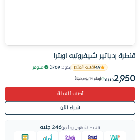
قنطرة ردياتير شيفروليه اوبترا
قطعة مطلوبة حالياً
4.9
|
كود:
D709
|
متوفر
تقييم المتجر
فرصة أخيرة — قطعة واحدة متبقية
2,950
إرجاع 14 يوم مجاناً
جنيه
قطعة مطلوبة حالياً
أضف للسلة
شراء الآن
246 جنيه
قسط شهري يبدأ من