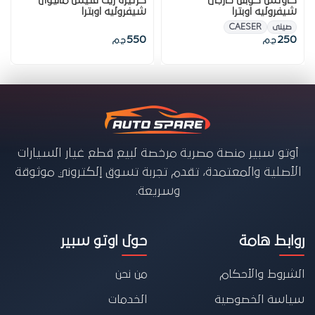
كاوتش كوبلن خارجى
كرتيرة زيت فتيس مانيوال
شيفروليه اوبترا
شيفروليه اوبترا
صينى
CAESER
550
250
ج.م
ج.م
أوتو سبير منصة مصرية مرخصة لبيع قطع غيار السيارات
الأصلية والمعتمدة، تقدم تجربة تسوق إلكتروني موثوقة
وسريعة.
روابط هامة
حول اوتو سبير
الشروط والأحكام
من نحن
سياسة الخصوصية
الخدمات