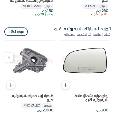
افيو
المونيوم (معلقة) شيفروليه
افيو
صينى
A PART
صينى
MOTORMAN
150
230
ج.م
ج.م
أغلى بـ 60 ج.م
أرخص بـ 20 ج.م
المزيد لسيارتك شيفروليه افيو
‹
عرض الكل
قطع إضافية قد تحتاجها لسيارتك
زجاج مرايه شمال عاده
طلمبة زيت محرك شيفروليه
شيفروليه افيو
افيو
كورى
PHC VALEO
2,000
200
ج.م
ج.م