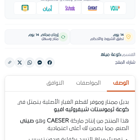
14 يوم
إرجاع مجاني 14 يوم
تطبق الشروط والأحكام
متاح وسهل
القسم:
كوعة مياه
شارك المنتج
الوصف
المواصفات
التوافق
بديل ممتاز وموفر لقطع الغيار الأصلية يتمثل في
كوعة ثرموستات شيفروليه افيو
هذا المنتج من إنتاج ماركة
CAESER
وهو
صينى
الصنع، مما يضمن لك أعلى اعتمادية.
توصيل مياه التبريد بكفاءة وبدون تسريب