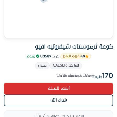
كوعة ثرموستات شيفروليه افيو
4.9
|
كود:
U3589
|
متوفر
تقييم المتجر
جاهزة للشحن
الماركة: CAESER
صينى
إرجاع بدون تعقيد — 14 يوم
170
من أكتر كوعة مياه طلباً حالياً
جنيه
الطلب في ازدياد على المنتج ده
أضف للسلة
7 طلب مؤخراً
جاهزة للشحن
شراء الآن
التقسيط متاح لإجمالي مشترياتك