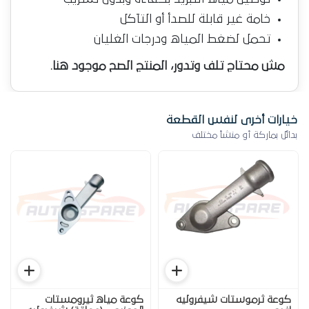
خامة غير قابلة للصدأ أو التآكل
تحمل لضغط المياه ودرجات الغليان
مش محتاج تلف وتدور، المنتج الصح موجود هنا.
خيارات أخرى لنفس القطعة
بدائل بماركة أو منشأ مختلف
كوعة ثرموستات شيفروليه
كوعة مياه ثيرومستات