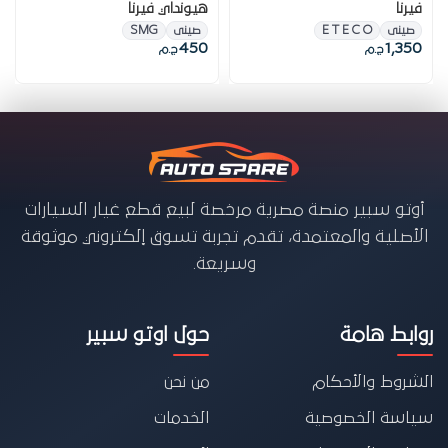
فيرنا
هيونداي فيرنا
صينى
E T E C O
صينى
SMG
450
1,350
ج.م
ج.م
أوتو سبير منصة مصرية مرخصة لبيع قطع غيار السيارات
الأصلية والمعتمدة، تقدم تجربة تسوق إلكتروني موثوقة
وسريعة.
روابط هامة
حول اوتو سبير
الشروط والأحكام
من نحن
سياسة الخصوصية
الخدمات