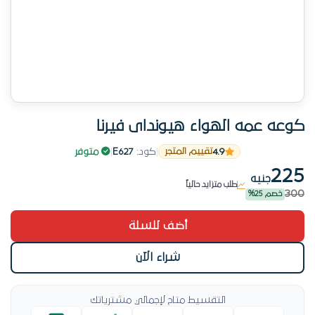
كوعه عمه الهواء هيونداى فيرنا
من الأكثر مبيعاً الشهر الحالي
4.9
|
كود:
E627
|
متوفر
تقييم المتجر
طلبها 8 عميل
225
جنيه
طلب متزايد حالياً
300
خصم 25%
الطلب بيزيد والمخزون بيقل
من الأكثر مبيعاً الشهر الحالي
أضف للسلة
شراء الآن
التقسيط متاح لإجمالي مشترياتك