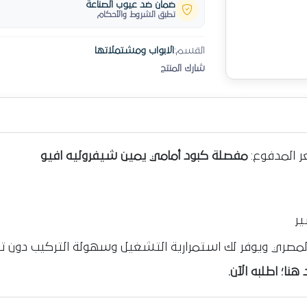
ضمان ضد عيوب الصناعة
تطبق الشروط والأحكام
القسم:
الابواب ومشتملاتها
شارك المنتج
ر المدفوع:
مفصلة كبود أمامي يمين شيفروليه افيو
ير
المصري ويوفر لك استمرارية التشغيل وسهولة التركيب دون تع
نا؛ اطلبه الآن.