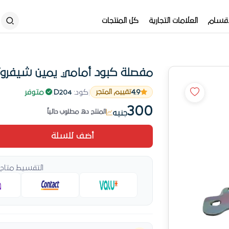
أقسام
العلامات التجارية
كل المنتجات
مفصلة كبود أمامي يمين شيفرولي
اطلب قبل ما تخلص
4.9
|
كود:
D204
|
متوفر
تقييم المتجر
منتج موثوق من أوتو سبير
300
المنتج ده مطلوب حالياً
جنيه
منتج مختار في الابواب ومشتملاتها
أضف للسلة
اطلب قبل ما تخلص
التقسيط متاح 