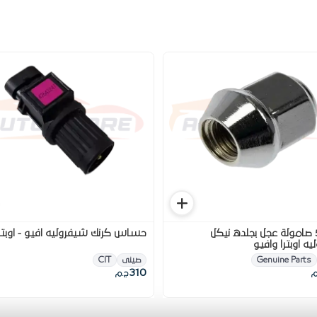
طقم 5 صامولة عجل بجلده نيكل
حساس كرنك شيفروليه افيو - اوبتر
ه اوبترا وافيو
Genuine Parts
صينى
CIT
310
م
ج.م