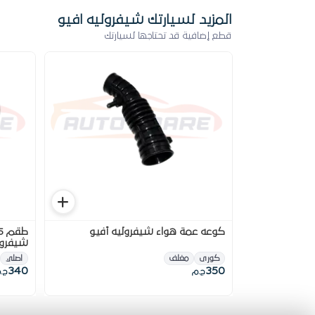
المزيد لسيارتك شيفروليه افيو
قطع إضافية قد تحتاجها لسيارتك
كوعه عمة هواء شيفروليه أفيو
شيفرولي
كورى
مغلف
اصلي
340
350
ج.م
ج.