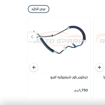
‹
عرض الكل
ا
خرطوم باور شيفروليه افيو
خرطوم فرامل خل
180
1,750
ج.م
ج.م