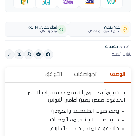
بدون ضمان
إرجاع مجاني 14 يوم
تطبق الشروط والأحكام
متاح وسهل
القسم:
مقصات
شارك المنتج
الوصف
المواصفات
التوافق
يثبت يوماً بعد يوم أنه قيمة حقيقية بالسعر
المدفوع:
مقص يمين امامي لانوس
يمنع صوت الطقطقة والعومان
حديد صلب لا ينثني مع المطبات
جلب قوية تمتص خبطات الطريق