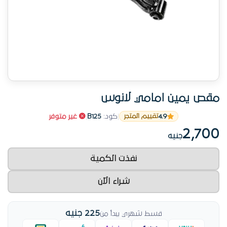
مقص يمين امامي لانوس
4.9
|
كود:
B125
|
غير متوفر
تقييم المتجر
2,700
جنيه
نفذت الكمية
شراء الآن
225 جنيه
قسط شهري يبدأ من