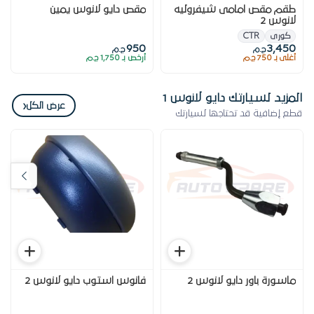
طقم مقص امامى شيفروليه
مقص دايو لانوس يمين
لانوس 2
كورى
CTR
950
3,450
ج.م
ج.م
أغلى بـ 750 ج.م
أرخص بـ 1,750 ج.م
المزيد لسيارتك دايو لانوس 1
‹
عرض الكل
قطع إضافية قد تحتاجها لسيارتك
ماسورة باور دايو لانوس 2
فانوس استوب دايو لانوس 2