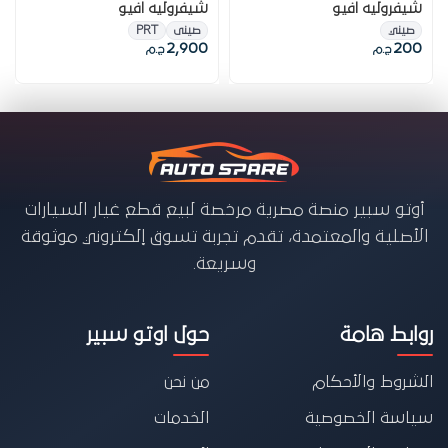
شيفروليه افيو
شيفروليه افيو
صيني
صينى
PRT
2,900
200
ج.م
ج.م
أوتو سبير منصة مصرية مرخصة لبيع قطع غيار السيارات
الأصلية والمعتمدة، تقدم تجربة تسوق إلكتروني موثوقة
وسريعة.
روابط هامة
حول اوتو سبير
الشروط والأحكام
من نحن
سياسة الخصوصية
الخدمات