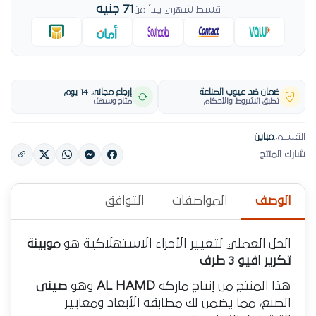
71 جنيه
قسط شهري يبدأ من
ضمان ضد عيوب الصناعة
إرجاع مجاني 14 يوم
تطبق الشروط والأحكام
متاح وسهل
القسم:
مباين
شارك المنتج
الوصف
المواصفات
التوافق
الحل العملي لتغيير الأجزاء الاستهلاكية هو
موبينة
تكرير افيو 3 طرف
هذا المنتج من إنتاج ماركة
AL HAMD
وهو
صينى
الصنع، مما يضمن لك مطابقة الأبعاد ومعايير