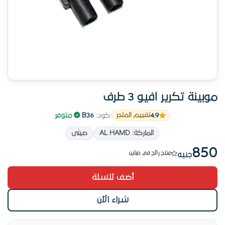
موبينة تكرير افيو 3 طرف
4.9
|
كود:
B36
|
متوفر
تقييم المتجر
17 طلب على المنتج ده
الماركة: AL HAMD
صينى
المنتج ده بينفد بسرعة
850
منتج رائج في مباين
جنيه
من الأكثر مبيعاً في مباين
أضف للسلة
17 طلب على المنتج ده
شراء الآن