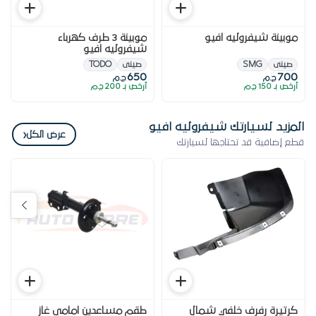
موبينة شيفروليه افيو
موبينة 3 طرف كهرباء
شيفروليه افيو
صينى
SMG
صينى
TODO
650
700
ج.م
ج.م
أرخص بـ 150 ج.م
أرخص بـ 200 ج.م
المزيد لسيارتك شيفروليه افيو
‹
عرض الكل
قطع إضافية قد تحتاجها لسيارتك
كرتيرة رفرف خلفي شمال
طقم مساعدين امامى غاز