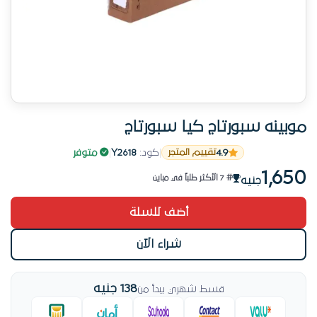
موبينه سبورتاج كيا سبورتاج
4.9
منتج موثوق من أوتو سبير
|
كود:
Y2618
|
متوفر
تقييم المتجر
# 7 الأكثر طلباً في مباين
1,650
جنيه
منتج موثوق من أوتو سبير
أضف للسلة
شراء الآن
138 جنيه
قسط شهري يبدأ من