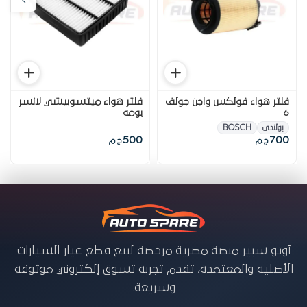
فلتر هواء فولكس واجن جولف
فلتر هواء ميتسوبيشي لانسر
6
بومه
بولندى
BOSCH
500
700
ج.م
ج.م
أوتو سبير منصة مصرية مرخصة لبيع قطع غيار السيارات
الأصلية والمعتمدة، تقدم تجربة تسوق إلكتروني موثوقة
وسريعة.