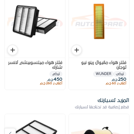
فلتر هواء مانيوال رينو نيو
فلتر هواء ميتسوبيشي لانسر
لوجان
شارك
تركى
WUNDER
تركي
450
250
ج.م
ج.م
أغلى بـ 60 ج.م
أغلى بـ 260 ج.م
المزيد لسيارتك
قطع إضافية قد تحتاجها لسيارتك