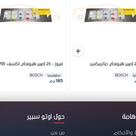
فيوز - 25 امبير هيونداي اكسنت RB
يا
BOSCH
سلوفينيا
BOSCH
185
ج.م
هامة
حول اوتو سبير
 والأحكام
من نحن