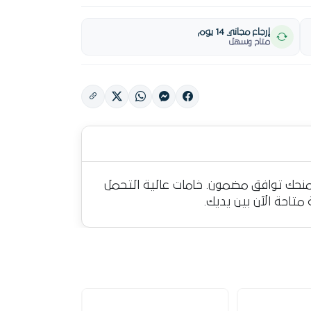
إرجاع مجاني 14 يوم
متاح وسهل
بير صغير 50 قطعة من ماركة MASA صينى الصنع الذي يمنحك توافق مضمون. خامات عالية التحمل
تاحة الآن بين يديك.