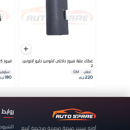
غطاء علبة فيوز داخلى لانوس دايو لانوس
فيوز 25 امبير هيونداي ماتريكس
2
اصلى
GM
سلوفين
180
220
ج.م
ج.م
روابط 
الشروط
أوتو سبير منصة مصرية مرخصة لبيع