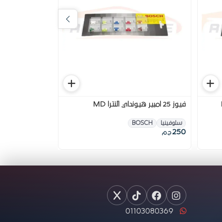
فيوز 25 امبير هيونداي النترا MD
كريتا
سلوفينيا
BOSCH
MASA
200
250
ج.م
ج.م
01103080369