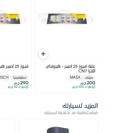
علبة فيوز 25 امبير - هيونداي
فيوز 25 امبير هيونداي كريتا
النترا CN7
B
صينى
MASA
سلوفينيا
OSCH
290
200
ج.م
ج.م
أرخص بـ 100 ج.م
أرخص بـ 10 ج.م
المزيد لسيارتك
قطع إضافية قد تحتاجها لسيارتك