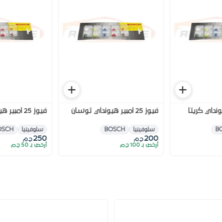
فيوز 25 امبير هيونداي توسان
فيوز 25 امبير هيونداي النترا MD
B
سلوفينيا
BOSCH
سلوفينيا
OSCH
250
200
ج.م
ج.م
أرخص بـ 100 ج.م
أرخص بـ 50 ج.م