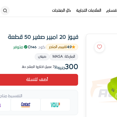
أقسام
العلامات التجارية
كل المنتجات
فيوز 20 امبير صغير 50 قطعة
4.9
|
كود:
D146
|
متوفر
تقييم المتجر
منتج موثوق من أوتو سبير
الماركة: MASA
صينى
منتج جديد
300
7 عميل اختاروا المنتج ده
جنيه
منتج الأكثر مبيعاً في فيوزات
أضف للسلة
إرجاع سهل — 14 يوم
آخر قطعة متوفرة في المخزن
التقسيط متاح 
منتج موثوق من أوتو سبير