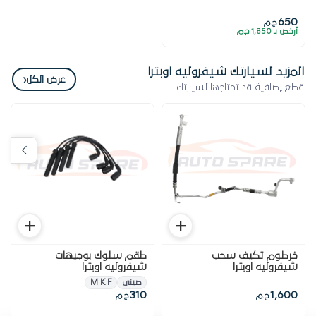
650
ج.م
أرخص بـ 1,850 ج.م
المزيد لسيارتك شيفروليه اوبترا
‹
عرض الكل
قطع إضافية قد تحتاجها لسيارتك
خرطوم تكيف سحب
طقم سلوك بوجيهات
شيفروليه اوبترا
شيفروليه اوبترا
صينى
M K F
310
1,600
ج.م
ج.م