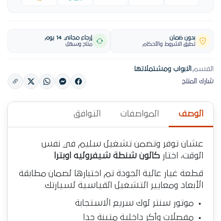
بدون ضمان
إرجاع مجاني 14 يوم
تطبق الشروط والأحكام
متاح وسهل
القسم:
الابواب ومشتملاتها
شارك المنتج
الوصف
المواصفات
التوافق
عشان توفر وتضمن تشغيل سليم في نفس
الوقت، اختار
كالون شنطة شيفروليه اوبترا
قطعة غيار عالية الجودة تم اختبارها لضمان مطابقة
الأبعاد ومعايير التشغيل القياسية لسيارتك.
موتور سنتر لوك سريع الاستجابة
مفصلات وأكر داخلية متينة جدا