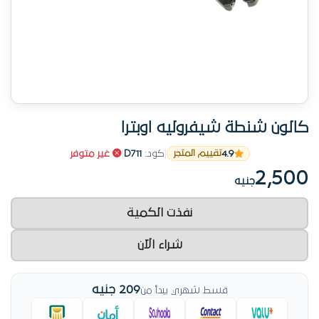
كالون شنطة شيفروليه اوبترا
4.9
|
كود:
D711
|
غير متوفر
تقييم المتجر
2,500
جنيه
نفذت الكمية
شراء الآن
209 جنيه
قسط شهري يبدأ من