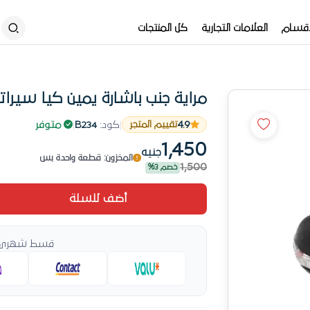
أقسام
العلامات التجارية
كل المنتجات
مراية جنب باشارة يمين كيا سيراتو 2009-12
4.9
|
كود:
B234
|
متوفر
تقييم المتجر
رقم 4 طلباً الشهر ده
1,450
المخزون: قطعة واحدة بس
جنيه
1,500
خصم 3%
رقم 4 طلباً الشهر ده
أضف للسلة
قسط شهري ي