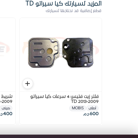
المزيد لسيارتك كيا سيراتو TD
قطع إضافية قد تحتاجها لسيارتك
فلتر زيت فتيس 4 سرعات كيا سيراتو
شريط ا
2009-2013 TD
2009-2013 TD
اصلى
MOBIS
صينى
400
600
ج.م
ج.