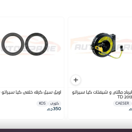
يرباج مالتي و شيفتات كيا سيراتو
اويل سيل كرنك خلفى كيا سيراتو TD
CAESER
كورى
KOS
350
م
ج.م