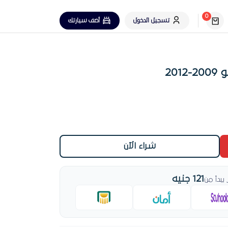
0
تسجيل الدخول
أضف سيارتك
20
شراء الآن
121 جنيه
بدأ من