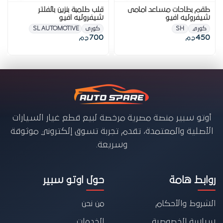
طقم بطاحات مساعد امامى
قلب طلمبة بنزين بالفلتر
شيفروليه افيو
شيفروليه افيو
كوري
SH
كورى
SL AUTOMOTIVE PARTS
700
450
ج.م
ج.م
أوتو سبير منصة مصرية مرخصة لبيع قطع غيار السيارات
الأصلية والمعتمدة، تقدم تجربة تسوق إلكتروني موثوقة
وسريعة.
روابط هامة
حول اوتو سبير
الشروط والأحكام
من نحن
سياسة الخصوصية
الخدمات