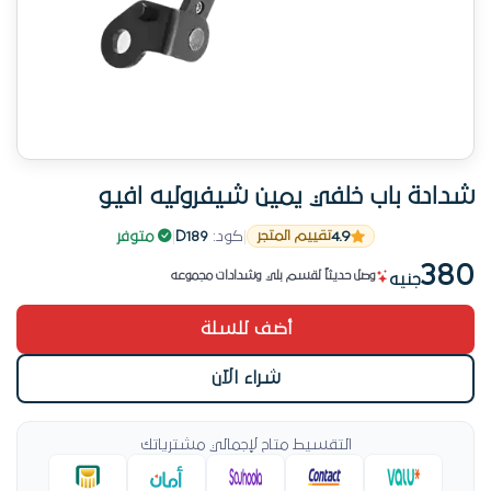
شدادة باب خلفي يمين شيفروليه افيو
4.9
|
كود:
D189
|
متوفر
تقييم المتجر
من الأكثر مبيعاً الشهر الحالي
380
وصل حديثاً لقسم بلي وشدادات مجموعه
جنيه
من الأكثر مبيعاً الشهر الحالي
أضف للسلة
شراء الآن
التقسيط متاح لإجمالي مشترياتك