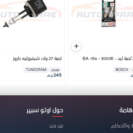
طقم 2 لمبة ليد BA -15s - 3000K -
لمبة 27 وات شيفروليه كروز
BOSCH
مجرى
TUNGSRAM
245
م
ج.م
هامة
حول اوتو سبير
 والأحكام
من نحن