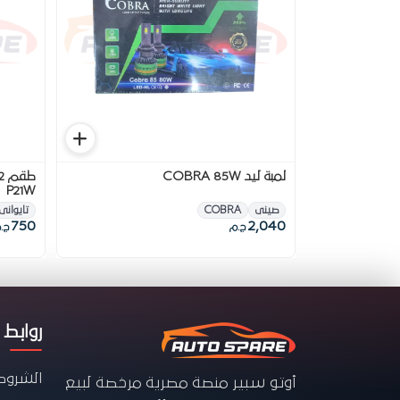
لمبة ليد COBRA 85W
P21W
صينى
COBRA
تايوانى
750
2,040
ج.م
ج.
روابط 
الشروط
أوتو سبير منصة مصرية مرخصة لبيع