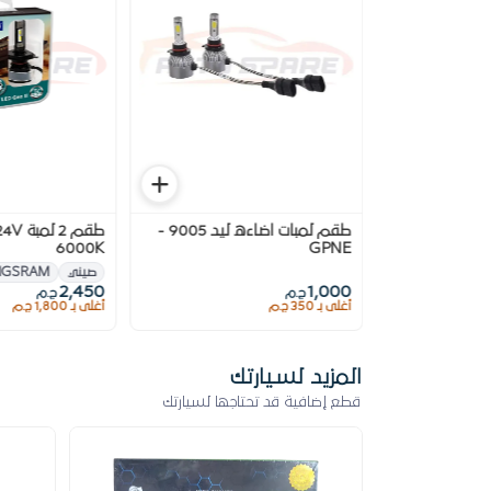
قم لمبة 2 ليد P21/5W
طقم لمبات اضاءه ليد 9005 -
طقم 2 
6000K
GPNE
صيني
NGSRAM
2,450
1,000
ج.م
ج.م
أغلى بـ 350 ج.م
أغلى بـ 1,800 ج.م
المزيد لسيارتك
قطع إضافية قد تحتاجها لسيارتك