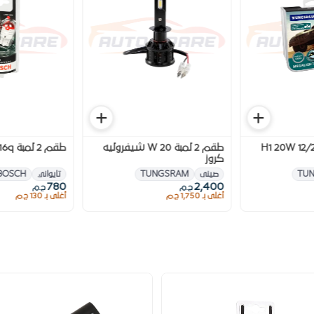
لمبة H1 20W 12/24V
طقم 2 لمبة 20 W شيفروليه
طقم 2 لمبة W21/5W W3x16q
كروز
TU
صينى
TUNGSRAM
تايواني
BOSCH
780
2,400
ج.م
ج.م
أغلى بـ 1,750 ج.م
أغلى بـ 130 ج.م