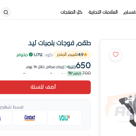
أقسام
العلامات التجارية
كل المنتجات
طقم فوجات بلمبات ليد
4.9
|
كود:
U712
|
متوفر
تقييم المتجر
# 3 طلباً في لمبات هذا الأسبوع
650
إرجاع مجاني خلال 14 يوم
جنيه
# 3 طلباً في لمبات هذا الأسبوع
700
خصم 7%
أضف للسلة
قسط شهري ي