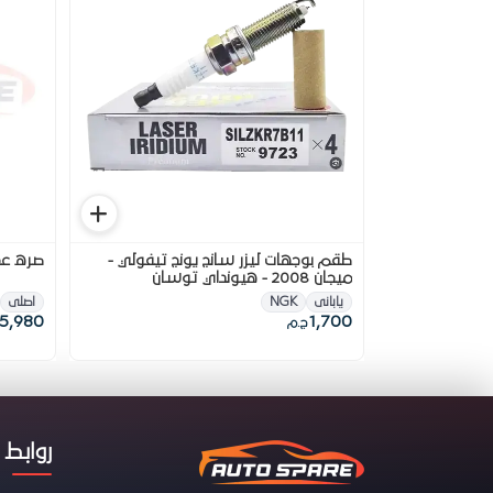
طقم بوجهات ليزر سانج يونج تيفولي -
صره عجل خلف
ميجان 2008 - هيونداي توسان
يابانى
NGK
اصلى
5,980
1,700
ج.م
روابط 