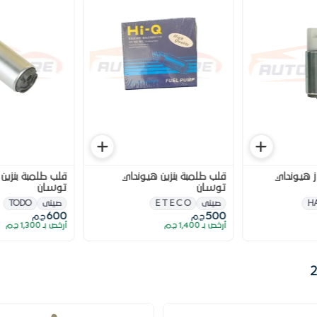
ز هيونداي
قلب طلمبة بنزين هيونداي
قلب طلمبة بنزين
توسان
توسان
H
صينى
E T E C O
صينى
TODO
600
500
ج.م
ج.م
أرخص بـ 1,400 ج.م
أرخص بـ 1,300 ج.م