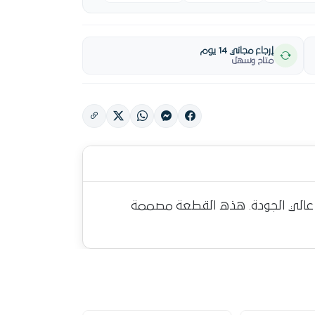
إرجاع مجاني 14 يوم
متاح وسهل
 كيا سبورتاج - هيونداى توسان كامله بالفيشه والحساس صينى ضمان 6 شهور عالي الجودة. هذه القطعة مصممة