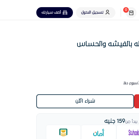
0
تسجيل الدخول
أضف سيارتك
له بالفيشه والحساس
لأسبوع ده
شراء الآن
159 جنيه
دأ من