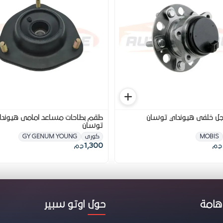
ى هيونداي توسان
طقم بطاحات مساعد امامى هيوندا
توسان
MOBIS
كورى
GY GENUM YOUNG
1,300
ج.م
ج.م
هامة
حول اوتو سبير