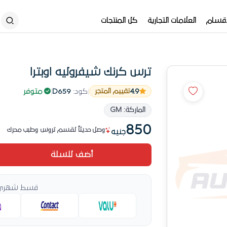
أقسام
العلامات التجارية
كل المنتجات
ترس كرنك شيفروليه اوبترا
4.9
|
كود:
D659
|
متوفر
تقييم المتجر
جودة مفحوصة — جاهزة للاستخدام
الماركة: GM
الأكثر مبيعاً في تروس وطبب محرك حالياً
850
وصل حديثاً لقسم تروس وطبب محرك
جنيه
# 3 في تروس وطبب محرك الأسبوع ده
أضف للسلة
باقي قطعة واحدة
جودة مفحوصة — جاهزة للاستخدام
قسط شهري ي