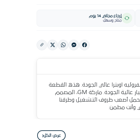
إرجاع مجاني 14 يوم
متاح وسهل
 بالعلامه. نقدم لكم ترس كرنك شيفروليه اوبترا عالي الجودة. هذه القطعة
مصممة لتناسب سيارتك وتضمن أفضل أداء. عزز من قيمة سيارتك عند إعادة بيعها بالحفاظ عليها بقطع غيار عالية الجودة. ماركة GM، المصمم
حمل أصعب ظروف التشغيل وطرقنا
ي وأنت مطمن.
‹
عرض الكل