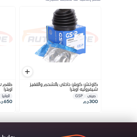
كاوتش كوبلن داخلى بالشحم والقفيز
شيفروليه اوبترا
اوبترا
صينى
GSP
المانيا
650
300
ج.م
ج.