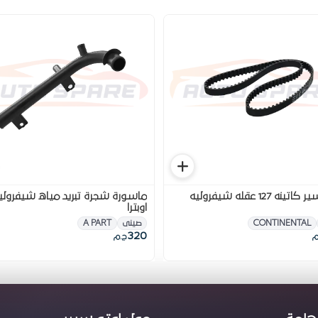
طقم سير كاتينه 127 عقله شيفروليه
ماسورة شجرة تبريد مياه شيفرولي
اوبترا
CONTINENTAL
صينى
A PART
320
م
ج.م