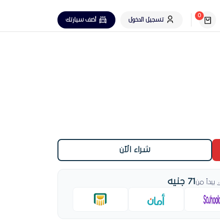
0
تسجيل الدخول
أضف سيارتك
شراء الآن
71 جنيه
بدأ من