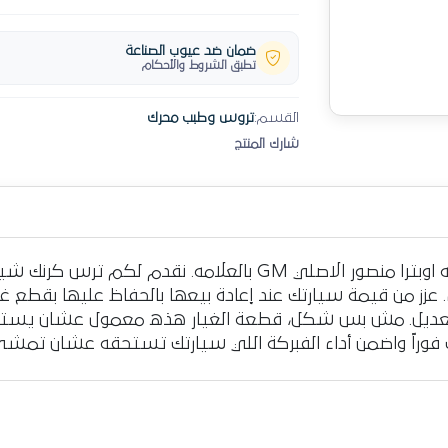
ضمان ضد عيوب الصناعة
تطبق الشروط والأحكام
القسم:
تروس وطبب محرك
شارك المنتج
جدد حيوية عربيتك مع ترس كرنك شيفروليه اوبترا منصور الاصلي GM
 تعديل. مش بس شكل، قطعة الغيار هذه معمول عشان يست
 فوراً واضمن أداء الفبركة اللي سيارتك تستحقه عشان تمش