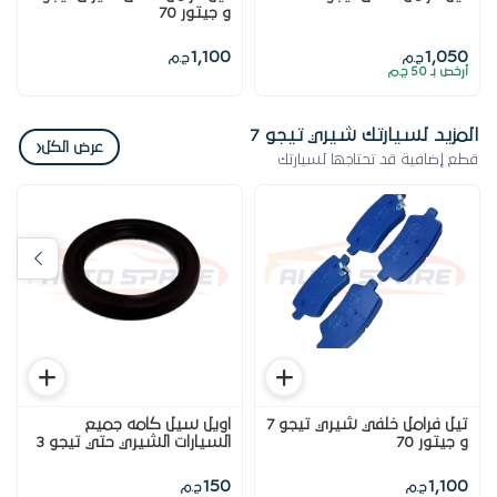
و جيتور 70
1,100
1,050
ج.م
ج.م
أرخص بـ 50 ج.م
المزيد لسيارتك شيري تيجو 7
‹
عرض الكل
قطع إضافية قد تحتاجها لسيارتك
تيل فرامل خلفي شيري تيجو 7
اويل سيل كامه جميع
و جيتور 70
السيارات الشيري حتي تيجو 3
2024
150
1,100
ج.م
ج.م