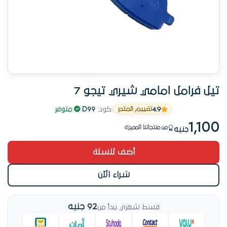
تيل فرامل امامي شيري تيجو 7
4.9
|
كود:
D99
|
متوفر
تقييم المتجر
بتخلص بسرعة
1,100
من منتجاتنا المميزة
جنيه
بتخلص بسرعة
أضف للسلة
شراء الآن
92 جنيه
قسط شهري يبدأ من