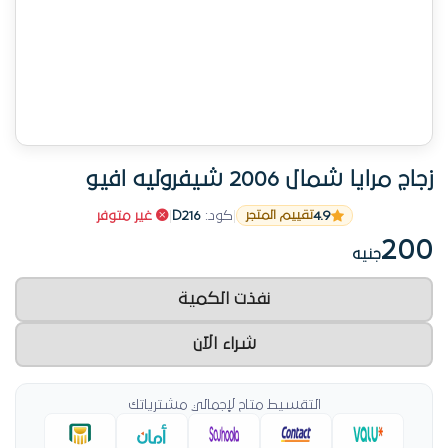
زجاج مرايا شمال 2006 شيفروليه افيو
4.9
|
كود:
D216
|
غير متوفر
تقييم المتجر
200
جنيه
نفذت الكمية
شراء الآن
التقسيط متاح لإجمالي مشترياتك