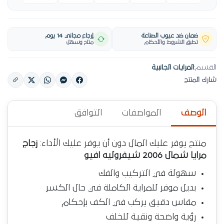
ضمان ضد عيوب الصناعة
إرجاع مجاني 14 يوم
تطبق الشروط والأحكام
متاح وسهل
القسم:
المرايات الجانبية
شارك المنتج
الوصف
المواصفات
التوافق
منتج يوفر عليك المال دون أن يوفر عليك الأداء:
زجاج
مرايا شمال 2006 شيفروليه افيو
سهولة في التركيب والفك
بديل موفر للمراية الكاملة في حال الكسر
مقاس دقيق يركب في الكف بإحكام
رؤية واضحة ونقية للخلف