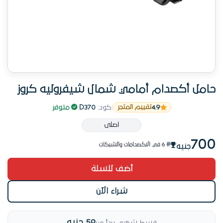
حامل أكصدام أمامي شمال شيفروليه كروز
4.9
|
كود:
D370
|
متوفر
تقييم المتجر
فرصة أخيرة — قطعة واحدة متبقية
اصلى
9 عملية شراء قريبة
700
# 6 في الاكصدامات والشبكات
جنيه
فرصة أخيرة — قطعة واحدة متبقية
أضف للسلة
شراء الآن
59 جنيه