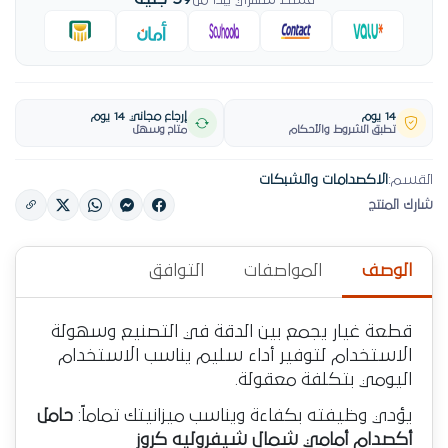
قسط شهري يبدأ من
14 يوم
إرجاع مجاني 14 يوم
تطبق الشروط والأحكام
متاح وسهل
القسم:
الاكصدامات والشبكات
شارك المنتج
الوصف
المواصفات
التوافق
قطعة غيار يجمع بين الدقة في التصنيع وسهولة
الاستخدام لتوفير أداء سليم يناسب الاستخدام
اليومي بتكلفة معقولة.
يؤدي وظيفته بكفاءة ويناسب ميزانيتك تماماً:
حامل
أكصدام أمامي شمال شيفروليه كروز