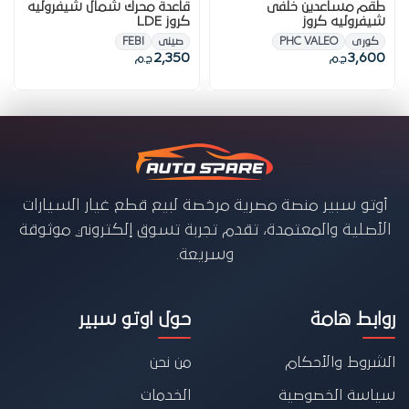
طقم مساعدين خلفى
قاعدة محرك شمال شيفروليه
شيفروليه كروز
كروز LDE
كورى
PHC VALEO
صينى
FEBI
2,350
3,600
ج.م
ج.م
أوتو سبير منصة مصرية مرخصة لبيع قطع غيار السيارات
الأصلية والمعتمدة، تقدم تجربة تسوق إلكتروني موثوقة
وسريعة.
روابط هامة
حول اوتو سبير
الشروط والأحكام
من نحن
سياسة الخصوصية
الخدمات