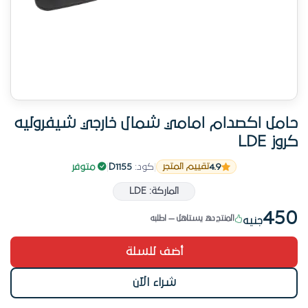
حامل اكصدام امامي شمال خارجي شيفروليه
كروز LDE
4.9
|
كود:
D1155
|
متوفر
تقييم المتجر
من أفضل خيارات الاكصدامات والشبكات
الماركة: LDE
12 طلب خلال الأسبوع الأخير
450
المنتج ده يستاهل — اطلبه
جنيه
من أفضل خيارات الاكصدامات والشبكات
أضف للسلة
شراء الآن