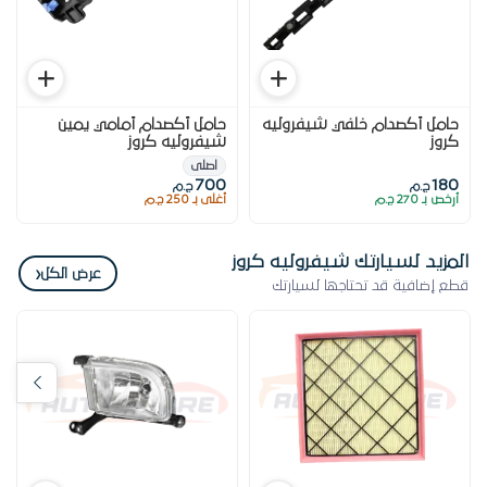
حامل أكصدام خلفي شيفروليه
حامل أكصدام أمامي يمين
كروز
شيفروليه كروز
اصلى
700
180
ج.م
ج.م
أرخص بـ 270 ج.م
أغلى بـ 250 ج.م
المزيد لسيارتك شيفروليه كروز
‹
عرض الكل
قطع إضافية قد تحتاجها لسيارتك