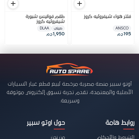
فلتر هواء شيفروليه كروز
طقم فوانيس شبورة
شيفروليه كروز
ANSCO
صينى
DLAA
1,950
195
ج.م
ج.م
أوتو سبير منصة مصرية مرخصة لبيع قطع غيار السيارات
الأصلية والمعتمدة، تقدم تجربة تسوق إلكتروني موثوقة
وسريعة.
روابط هامة
حول اوتو سبير
الشروط والأحكام
من نحن