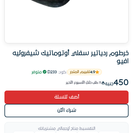
خرطوم ردياتير سفلي أوتوماتيك شيفروليه
افيو
باقي عبوة واحدة — اطلب فوراً
4.9
|
كود:
D233
|
متوفر
تقييم المتجر
الأكثر مبيعاً في خراطيم ومواسير حالياً
450
11 طلب خلال الأسبوع الأخير
جنيه
باقي عبوة واحدة — اطلب فوراً
أضف للسلة
شراء الآن
التقسيط متاح لإجمالي مشترياتك