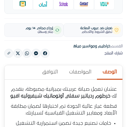
ضمان ضد عيوب الصناعة
إرجاع مجاني 14 يوم
تطبق الشروط والأحكام
متاح وسهل
القسم:
خراطيم ومواسير مياه
شارك المنتج
الوصف
المواصفات
التوافق
عشان تعمل صيانة عربيتك بميزانية مضبوطة، بنقدم
لك
خرطوم ردياتير سفلي أوتوماتيك شيفروليه افيو
قطعة غيار عالية الجودة تم اختبارها لضمان مطابقة
الأبعاد ومعايير التشغيل القياسية لسيارتك.
خامات تصنيع جيدة تضمن استمرارية التشغيل