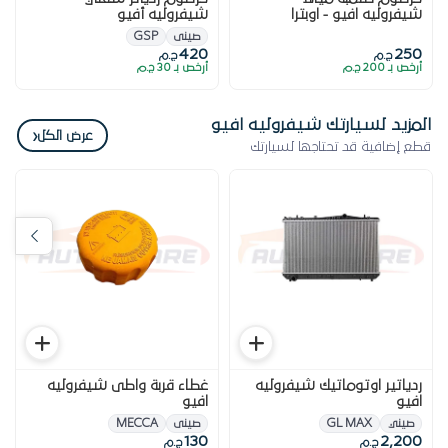
شيفروليه افيو - اوبترا
شيفروليه أفيو
صينى
GSP
420
250
ج.م
ج.م
أرخص بـ 200 ج.م
أرخص بـ 30 ج.م
المزيد لسيارتك شيفروليه افيو
‹
عرض الكل
قطع إضافية قد تحتاجها لسيارتك
ردياتير اوتوماتيك شيفروليه
غطاء قربة واطى شيفروليه
افيو
افيو
صيني
GL MAX
صينى
MECCA
130
2,200
ج.م
ج.م