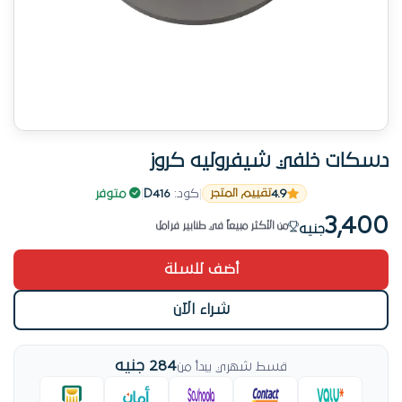
دسكات خلفي شيفروليه كروز
المنتج ده عليه طلب متزايد
4.9
|
كود:
D416
|
متوفر
تقييم المتجر
رقم 2 طلباً في طنابير فرامل خلال الشهر
3,400
من الأكثر مبيعاً في طنابير فرامل
جنيه
اطلب دلوقتي
أضف للسلة
23 عملية شراء قريبة
تم بيع 23 قطعة
شراء الآن
المنتج ده عليه طلب متزايد
284 جنيه
قسط شهري يبدأ من