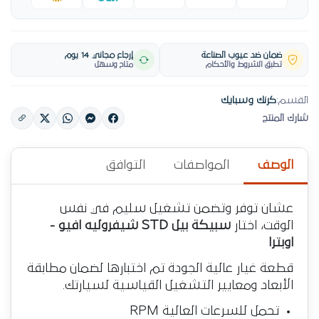
ضمان ضد عيوب الصناعة
إرجاع مجاني 14 يوم
تطبق الشروط والأحكام
متاح وسهل
القسم:
كرنك وسبايك
شارك المنتج
الوصف
المواصفات
التوافق
عشان توفر وتضمن تشغيل سليم في نفس
الوقت، اختار
سبيكة بيل STD شيفروليه افيو -
اوبترا
قطعة غيار عالية الجودة تم اختبارها لضمان مطابقة
الأبعاد ومعايير التشغيل القياسية لسيارتك.
تحمل للسرعات العالية RPM