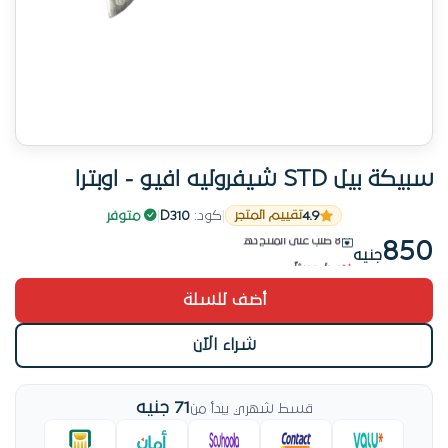
سبيكة بيل STD شيفروليه افيو - اوبترا
وصل حديثاً
4.9
|
كود:
D310
|
متوفر
تقييم المتجر
8 طلب على المنتج ده
850
جنيه
وصل حديثاً
أضف للسلة
شراء الآن
71 جنيه
قسط شهري يبدأ من