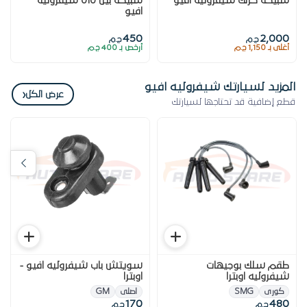
سبيكة كرنك شيفروليه افيو
سبيكة بيل 010 شيفروليه
افيو
450
2,000
ج.م
ج.م
أغلى بـ 1,150 ج.م
أرخص بـ 400 ج.م
المزيد لسيارتك شيفروليه افيو
‹
عرض الكل
قطع إضافية قد تحتاجها لسيارتك
طقم سلك بوجيهات
سويتش باب شيفروليه افيو -
شيفروليه اوبترا
اوبترا
كورى
SMG
اصلى
GM
170
480
ج.م
ج.م