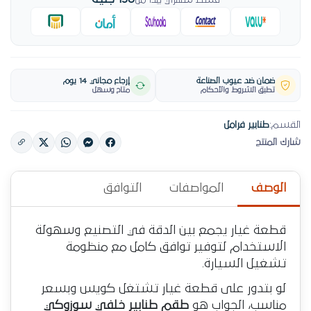
قسط شهري يبدأ من
ضمان ضد عيوب الصناعة
إرجاع مجاني 14 يوم
تطبق الشروط والأحكام
متاح وسهل
القسم:
طنابير فرامل
شارك المنتج
الوصف
المواصفات
التوافق
قطعة غيار يجمع بين الدقة في التصنيع وسهولة
الاستخدام لتوفير توافق كامل مع منظومة
تشغيل السيارة.
لو بتدور على قطعة غيار تشتغل كويس وبسعر
مناسب، الجواب هو
طقم طنابير خلفي سوزوكي