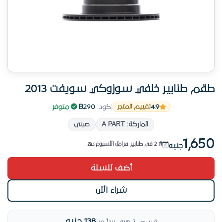
طقم طنابير خلفي سوزوكي سويفت 2013
4.9
|
كود:
B290
|
متوفر
تقييم المتجر
الطلب بيزيد على المنتج ده
الماركة: A PART
صينى
منتج جديد في طنابير فرامل
1,650
# 2 في طنابير فرامل الأسبوع ده
جنيه
من منتجاتنا المميزة
أضف للسلة
رقم 6 في طنابير فرامل
الطلب بيزيد على المنتج ده
شراء الآن
138 جنيه