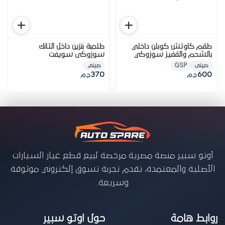
طقم كاوتش كوبلن داخلي
طلمبة بنزين داخل التانك
بالشحم والقفيز سوزوكي
سوزوكى سويفت
سويفت
صينى
GSP
صيني
370
600
ج.م
ج.م
أوتو سبير منصة مصرية مرخصة لبيع قطع غيار السيارات
الأصلية والمعتمدة، تقدم تجربة تسوق إلكتروني موثوقة
وسريعة.
روابط هامة
حول اوتو سبير