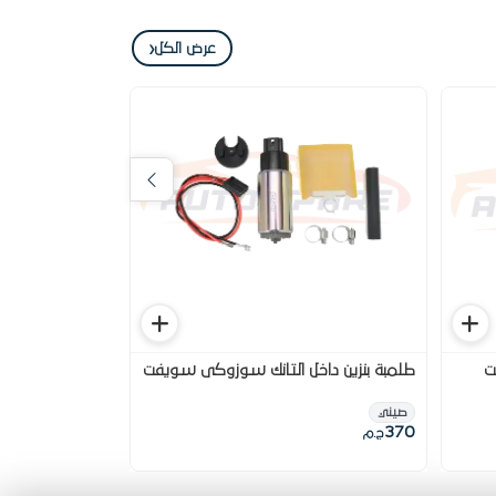
‹
عرض الكل
ت
طلمبة بنزين داخل التانك سوزوكى سويفت
بوجية 14 فيات
صيني
المانى
BOSCH
2,000
370
ج.م
ج.م