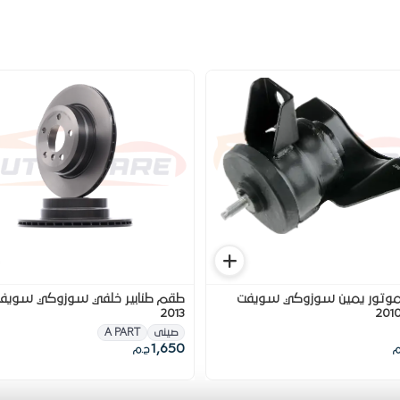
قاعدة موتور يمين سوزوكي سويفت
طقم طنابير خلفي سوزوكي سويف
2013
صينى
A PART
1,650
م
ج.م