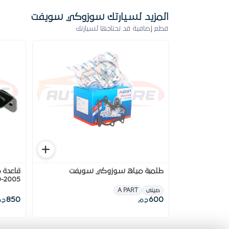
المزيد لسيارتك سوزوكي سويفت
قطع إضافية قد تحتاجها لسيارتك
طلمبة مياه سوزوكي سويفت
2005-2010
صينى
A PART
850
600
ج.م
ج.