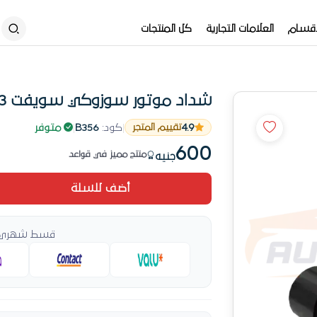
أقسام
العلامات التجارية
كل المنتجات
شداد موتور سوزوكي سويفت 93
رقم 4 في قواعد
4.9
|
كود:
B356
|
متوفر
تقييم المتجر
طلب مكثّف في قواعد خلال الأسبوع
600
منتج مميز في قواعد
جنيه
مبيعات في تصاعد للمنتج ده
أضف للسلة
رقم 4 في قواعد
قسط شهري ي