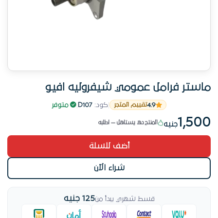
ماستر فرامل عمومي شيفروليه افيو
باقي قطعة واحدة — اطلب فوراً
4.9
|
كود:
D107
|
متوفر
تقييم المتجر
وصل حديثاً
1,500
المنتج ده يستاهل — اطلبه
جنيه
تم بيع 8 قطعة
أضف للسلة
باقي قطعة واحدة — اطلب فوراً
شراء الآن
125 جنيه
قسط شهري يبدأ من