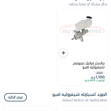
بدائل بماركة أو منشأ مختلف
ماستر فرامل عمومي
شيفروليه افيو
صينى
1,100
ج.م
أرخص بـ 400 ج.م
المزيد لسيارتك شيفروليه افيو
‹
عرض الكل
قطع إضافية قد تحتاجها لسيارتك