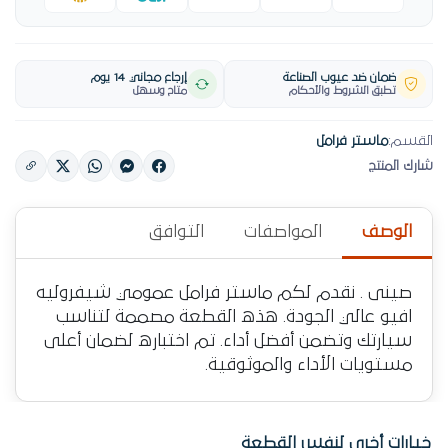
ضمان ضد عيوب الصناعة
إرجاع مجاني 14 يوم
تطبق الشروط والأحكام
متاح وسهل
القسم:
ماستر فرامل
شارك المنتج
الوصف
المواصفات
التوافق
صينى . نقدم لكم ماستر فرامل عمومي شيفروليه
افيو عالي الجودة. هذه القطعة مصممة لتناسب
سيارتك وتضمن أفضل أداء. تم اختباره لضمان أعلى
مستويات الأداء والموثوقية.
خيارات أخرى لنفس القطعة