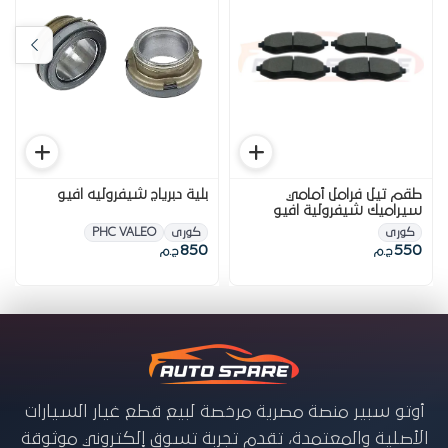
طقم تيل فرامل أمامي
بلية دبرياج شيفروليه افيو
سيراميك شيفرولية افيو
كورى
كورى
PHC VALEO
850
550
ج.م
ج.م
أوتو سبير منصة مصرية مرخصة لبيع قطع غيار السيارات
الأصلية والمعتمدة، تقدم تجربة تسوق إلكتروني موثوقة