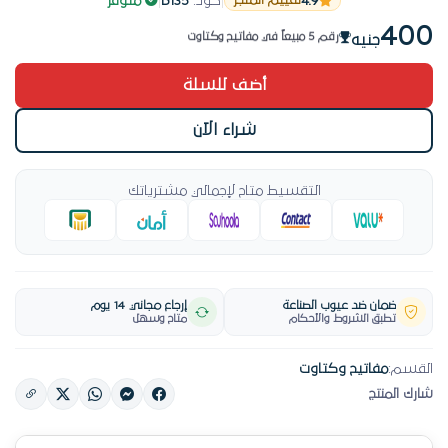
4.9
|
كود:
B135
|
متوفر
تقييم المتجر
منتج مختار
400
رقم 5 مبيعاً في مفاتيح وكتاوت
جنيه
طلب مكثّف في مفاتيح وكتاوت خلال الأسبوع
أضف للسلة
شراء الآن
التقسيط متاح لإجمالي مشترياتك
ضمان ضد عيوب الصناعة
إرجاع مجاني 14 يوم
تطبق الشروط والأحكام
متاح وسهل
القسم:
مفاتيح وكتاوت
شارك المنتج