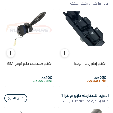
بدائل بماركة أو منشأ مختلف
مفتاح زجاج رباعي نوبيرا
مفتاح مساحات دايو نوبيرا GM
100
950
ج.م
ج.م
أغلى بـ 550 ج.م
أرخص بـ 300 ج.م
المزيد لسيارتك دايو نوبيرا 1
‹
عرض الكل
قطع إضافية قد تحتاجها لسيارتك