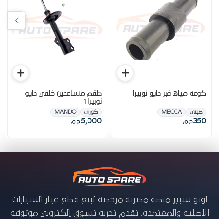
كوعه مياه فبر دايو نوبيرا
طقم مساعدين خلفي دايو
نوبيرا 1
صينى
MECCA
كورى
MANDO
5,000
350
ج.م
ج.م
أوتو سبير منصة مصرية مرخصة لبيع قطع غيار السيارات
الأصلية والمعتمدة، تقدم تجربة تسوق إلكتروني موثوقة