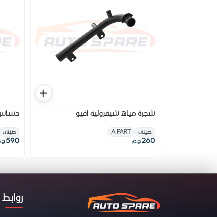
شجرة مياه شيفروليه افيو
حساس 
صينى
A PART
صينى
590
260
ج.م
ج.
روابط 