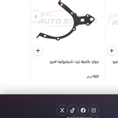
يو
جوان طلمبة زيت شيفروليه افيو
طقم رشاشات بنز
كورى
2,500
160
ج.م
ج.م