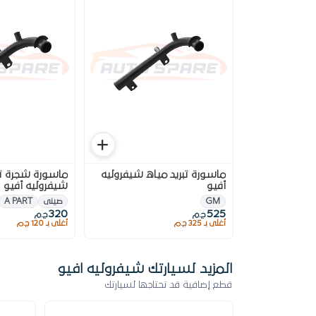
ماسورة تبريد مياه شيفروليه
ماسورة شجرة تب
أفيو
شيفروليه أفيو
GM
صينى
A PART
320
525
ج.م
ج.م
أغلى بـ 325 ج.م
أغلى بـ 120 ج.م
المزيد لسيارتك شيفروليه افيو
قطع إضافية قد تحتاجها لسيارتك