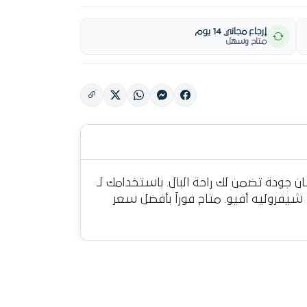
إرجاع مجاني 14 يوم
متاح وسهل
 صينى الصنع، المصمم خصيصاً عشان جودة تضمن لك راحة البال. باستخدامك لـ
شيفروليه أفيو. متاح فوراً بأفضل سعر