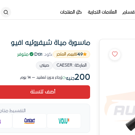
أقسام
العلامات التجارية
كل المنتجات
ماسورة مياة شيفروليه افيو
4.9
|
كود:
D131
|
متوفر
تقييم المتجر
الأكثر مبيعاً في خراطيم ومواسير حالياً
الماركة: CAESER
صينى
منتج مختار في خراطيم ومواسير
200
إرجاع بدون تعقيد — 14 يوم
جنيه
المخزون بيتحرك بسرعة
أضف للسلة
من أفضل خيارات خراطيم ومواسير
وصل حديثاً
التقسيط متاح 
الأكثر مبيعاً في خراطيم ومواسير حالياً