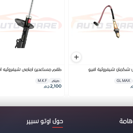
شكمان شيفرولية افيو
طقم مساعدين امامى شيفروليه اف
GL MAX
صيني
M.K.F
2,100
م
ج.م
هامة
حول اوتو سبير