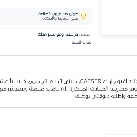
ضمان ضد عيوب الصناعة
تطبق الشروط والأحكام
القسم:
خراطيم ومواسير مياه
شارك المنتج
جدد حيوية عربيتك مع ماسورة مياة شيفروليه افيو ماركة CAESER،
توفر مصاريف الصيانات المتكررة لأن خاماته محملة وبتعيش مع 
ة واطلبه دلوقتي يوصلك.