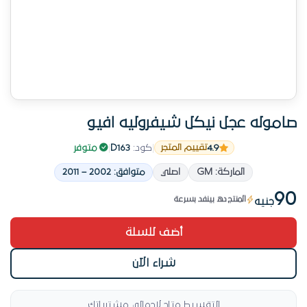
صاموله عجل نيكل شيفروليه افيو
4.9
|
كود:
D163
|
متوفر
تقييم المتجر
تم طلب 14 مرة
الماركة: GM
اصلي
متوافق: 2002 – 2011
رقم 2 طلباً في بلي وصرر عجل خلال الشهر
90
المنتج ده بينفد بسرعة
جنيه
الأكثر مبيعاً حالياً
أضف للسلة
منتج مميز في بلي وصرر عجل
تم طلب 14 مرة
شراء الآن
التقسيط متاح لإجمالي مشترياتك