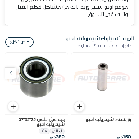
موقع اوتو سبير وريح بالك من مشاكل قطع الغيار
واللف في السوق.
المزيد لسيارتك شيفروليه افيو
‹
عرض الكل
قطع إضافية قد تحتاجها لسيارتك
بنز بستم شيفروليه افيو
بلية عجل خلفى 25*52*37
شيفروليه افيو
ايطالى
ICV
380
150
ج.م
ج.م