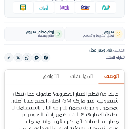
14 يوم
إرجاع مجاني 14 يوم
تطبق الشروط والأحكام
متاح وسهل
القسم:
بلي وصرر عجل
شارك المنتج
الوصف
المواصفات
التوافق
خايف من قطع الغيار المضروبة؟ صاموله عجل نيكل
شيفروليه افيو ماركة GM، اصلي الصنع عندنا أصلي
ومضمون و جودة تضمن لك راحة البال. باستخدامك لـ
قطعة الغيار هذه، أنت بتضمن راحة بالك وبتوفر
مصاريف الصيانات المتكررة لأن خاماته محملة
وبتعيش مع شيفروليه أفيو. اطلبه دلوقتي من