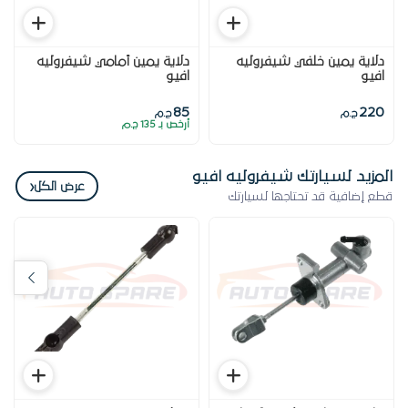
دلاية يمين خلفي شيفروليه
دلاية يمين أمامي شيفروليه
افيو
افيو
85
220
ج.م
ج.م
أرخص بـ 135 ج.م
المزيد لسيارتك شيفروليه افيو
‹
عرض الكل
قطع إضافية قد تحتاجها لسيارتك