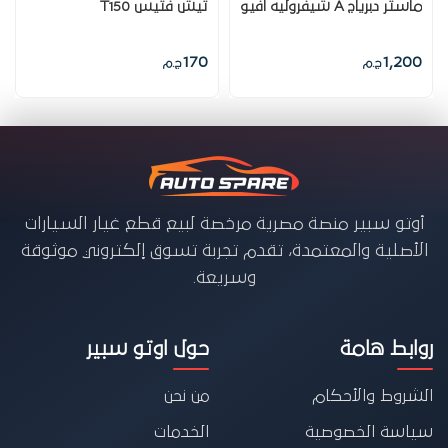
ماستر دبرياج A شيفروليه افيو
تيش فتيس T150
170
1,200
ج.م
ج.م
أوتو سبير منصة مصرية مرخصة لبيع قطع غيار السيارات
الأصلية والمعتمدة، تقدم تجربة تسوق إلكتروني موثوقة
وسريعة.
روابط هامة
حول اوتو سبير
الشروط والأحكام
من نحن
سياسة الخصوصية
الخدمات