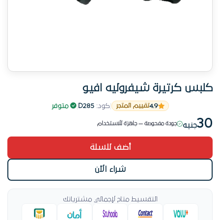
كلبس كرتيرة شيفروليه افيو
المخزون بيتحرك بسرعة
4.9
|
كود:
D285
|
متوفر
تقييم المتجر
باقي قطعة واحدة
30
جودة مفحوصة — جاهزة للاستخدام
جنيه
المنتج ده مطلوب حالياً
أضف للسلة
المخزون بيتحرك بسرعة
شراء الآن
التقسيط متاح لإجمالي مشترياتك