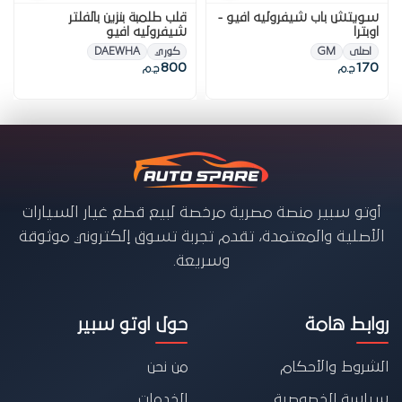
سويتش باب شيفروليه افيو -
قلب طلمبة بنزين بالفلتر
اوبترا
شيفروليه افيو
اصلى
GM
كوري
DAEWHA
800
170
ج.م
ج.م
أوتو سبير منصة مصرية مرخصة لبيع قطع غيار السيارات
الأصلية والمعتمدة، تقدم تجربة تسوق إلكتروني موثوقة
وسريعة.
روابط هامة
حول اوتو سبير
الشروط والأحكام
من نحن
سياسة الخصوصية
الخدمات