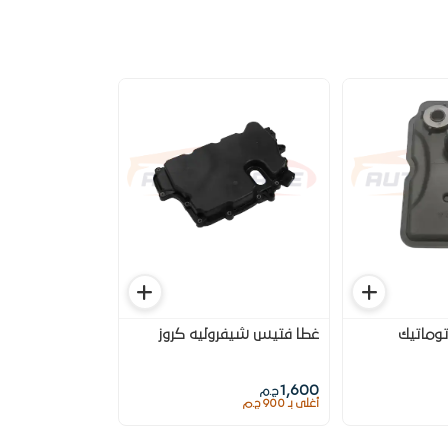
وماتيك
غطا فتيس شيفروليه كروز
1,600
ج.م
أغلى بـ 900 ج.م