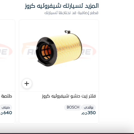
المزيد لسيارتك شيفروليه كروز
قطع إضافية قد تحتاجها لسيارتك
فلتر زيت حشو شيفروليه كروز
طلمبة م
بولندى
BOSCH
صينى
640
350
ج.م
ج.