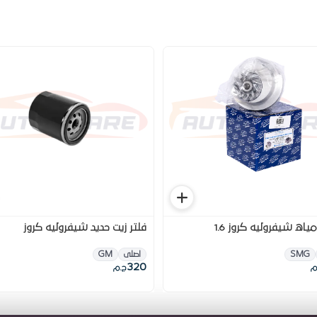
ياه شيفروليه كروز 1.6
فلتر زيت حديد شيفروليه كروز
SMG
اصلى
GM
320
م
ج.م