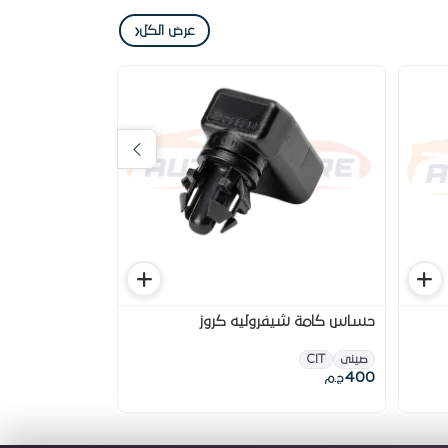
‹
عرض الكل
حساس كامة شيفروليه كروز
كرتيره رفرف خ
كروز
صينى
CIT
600
400
ج.م
ج.م