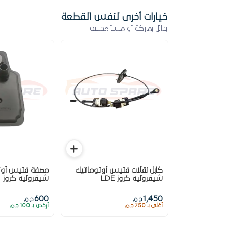
خيارات أخرى لنفس القطعة
بدائل بماركة أو منشأ مختلف
كابل نقلات فتيس أوتوماتيك
مصفة فتيس أوت
شيفروليه كروز LDE
شيفروليه كروز
600
1,450
ج.م
ج.م
أغلى بـ 750 ج.م
أرخص بـ 100 ج.م