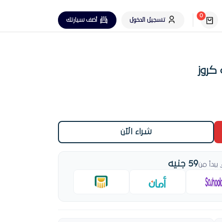
0
تسجيل الدخول
أضف سيارتك
كروز
شراء الآن
59 جنيه
بدأ من