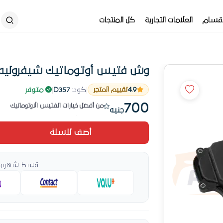
أقسام
العلامات التجارية
كل المنتجات
وش فتيس أوتوماتيك شيفروليه 
رقم 4 طلباً هذا الأسبوع
4.9
|
كود:
D357
|
متوفر
تقييم المتجر
من أفضل خيارات الفتيس الاوتوماتيك
700
جنيه
رقم 4 طلباً هذا الأسبوع
أضف للسلة
قسط شهري ي