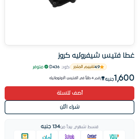
غطا فتيس شيفروليه كروز
المنتج ده يستاهل — اطلبه
4.9
|
كود:
D436
|
متوفر
تقييم المتجر
إرجاع مجاني خلال 14 يوم
1,600
رقم 4 طلباً في الفتيس الاوتوماتيك
جنيه
تم طلب 15 مرة
أضف للسلة
منتج جديد
منتج مفحوص قبل الشحن
شراء الآن
المنتج ده يستاهل — اطلبه
134 جنيه
قسط شهري يبدأ من