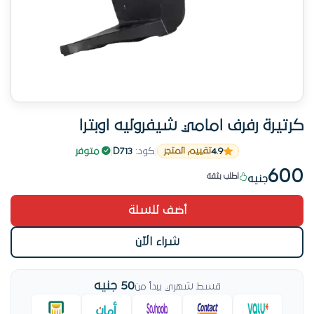
كرتيرة رفرف امامي شيفروليه اوبترا
رقم 7 طلباً في الكارتيرات والفبر
4.9
|
كود:
D713
|
متوفر
تقييم المتجر
باقي قطعة واحدة
600
اطلب بثقة
جنيه
9 عميل اشتروها قريب
أضف للسلة
المنتج ده بينفد بسرعة
منتج مفحوص قبل الشحن
شراء الآن
رقم 7 طلباً في الكارتيرات والفبر
50 جنيه
قسط شهري يبدأ من