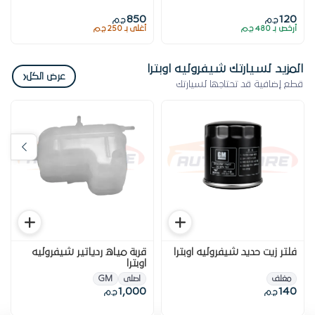
850
120
ج.م
ج.م
أرخص بـ 480 ج.م
أغلى بـ 250 ج.م
المزيد لسيارتك شيفروليه اوبترا
‹
عرض الكل
قطع إضافية قد تحتاجها لسيارتك
فلتر زيت حديد شيفروليه اوبترا
قربة مياه ردياتير شيفروليه
اوبترا
مغلف
اصلى
GM
1,000
140
ج.م
ج.م