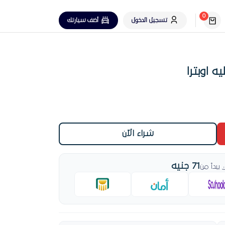
0
تسجيل الدخول
أضف سيارتك
 اوبترا
شراء الآن
71 جنيه
بدأ من