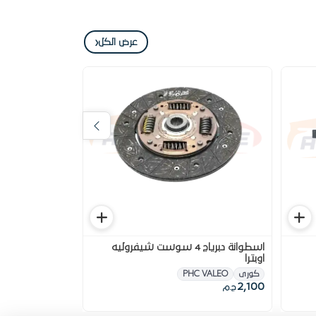
‹
عرض الكل
اسطوانة دبرياج 4 سوست شيفروليه
كرتير تراب سفلي
اوبترا
كورى
PHC VALEO
950
2,100
ج.م
ج.م