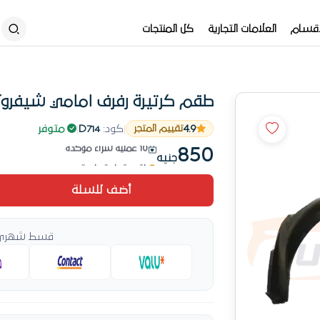
أقسام
العلامات التجارية
كل المنتجات
طقم كرتيرة رفرف امامي شيفروليه
باقي قطعة واحدة
4.9
|
كود:
D714
|
متوفر
تقييم المتجر
10 عملية شراء مؤكدة
850
جنيه
باقي قطعة واحدة
أضف للسلة
قسط شهري ي