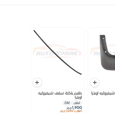
يفروليه اوبترا
طقم باكتة سقف شيفروليه
اوبترا
اصلى
GM
1,900
ج.م
أغلى بـ 1,050 ج.م