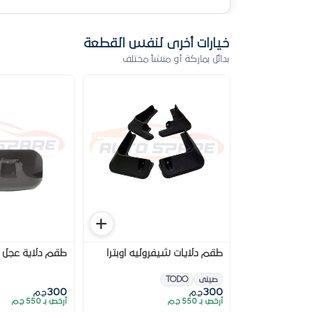
خيارات أخرى لنفس القطعة
بدائل بماركة أو منشأ مختلف
طقم دلايات شيفروليه اوبترا
طقم دلاية عجل ش
صينى
TODO
300
300
ج.م
ج.م
أرخص بـ 550 ج.م
أرخص بـ 550 ج.م