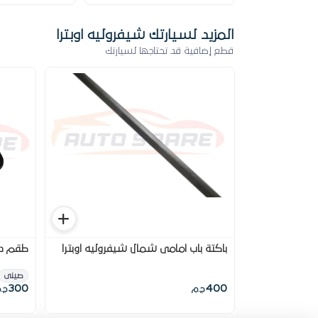
المزيد لسيارتك شيفروليه اوبترا
قطع إضافية قد تحتاجها لسيارتك
باكتة باب امامى شمال شيفروليه اوبترا
طقم دلا
صينى
300
400
ج.م
ج.