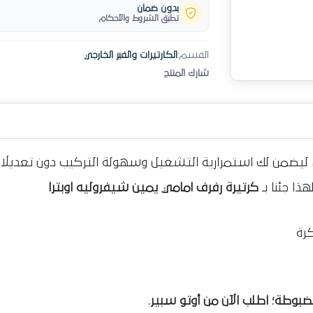
بدون ضمان
تطبق الشروط والأحكام
القسم:
الكارتيرات والفبر الخارجي
شارك المنتج
داء ليضمن لك استمرارية التشغيل وسهولة التركيب دون تعديلات
ذا جئنا بـ
كرتيرة رفرف امامي يمين شيفروليه اوبترا
رة
وطة؛ اطلب الآن من أوتو سبير.