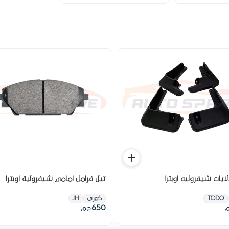
يات شيفروليه اوبترا
تيل فرامل امامي شيفرولية اوبترا
TODO
كورى
JH
650
م
ج.م